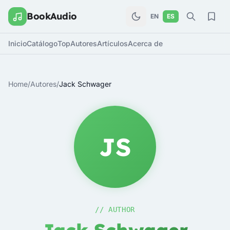
BookAudio
EN
ES
Inicio
Catálogo
Top
Autores
Artículos
Acerca de
Home
/
Autores
/
Jack Schwager
JS
// AUTHOR