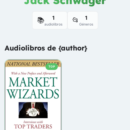
Jack Schwager
1
1
📚
📂
audiolibros
Géneros
Audiolibros de {author}
TOP