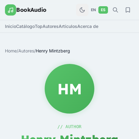
BookAudio
EN
ES
Inicio
Catálogo
Top
Autores
Artículos
Acerca de
Home
/
Autores
/
Henry Mintzberg
HM
// AUTHOR