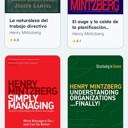
La naturaleza del
El auge y la caída de
trabajo directivo
la planificación
Henry Mintzberg
estratégica
Henry Mintzberg
4.8
4.1