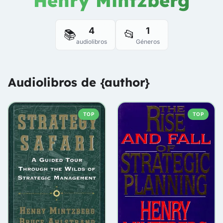
Henry Mintzberg
4
1
📚
📂
audiolibros
Géneros
Audiolibros de {author}
TOP
TOP