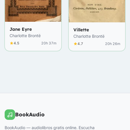
Jane Eyre
Villette
Charlotte Brontë
Charlotte Brontë
4.5
20h 37m
4.7
20h 26m
BookAudio
BookAudio — audiolibros gratis online. Escucha