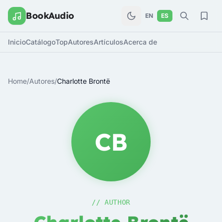
BookAudio
EN
ES
Inicio
Catálogo
Top
Autores
Artículos
Acerca de
Home
/
Autores
/
Charlotte Brontë
CB
// AUTHOR