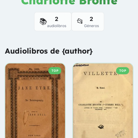
Charlotte Brontë
2
2
📚
📂
audiolibros
Géneros
Audiolibros de {author}
TOP
TOP