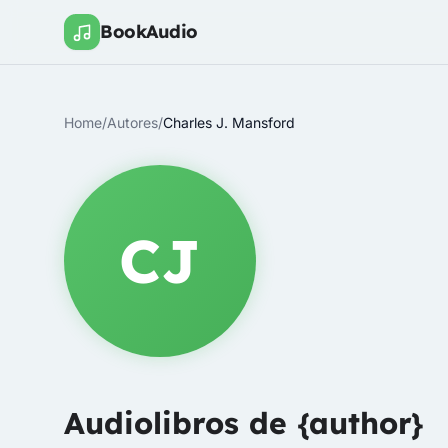
BookAudio
Home
/
Autores
/
Charles J. Mansford
CJ
Audiolibros de {author}