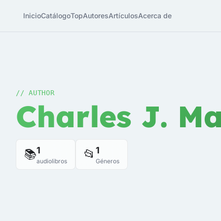
Inicio
Catálogo
Top
Autores
Artículos
Acerca de
// AUTHOR
Charles J. M
1
1
📚
📂
audiolibros
Géneros