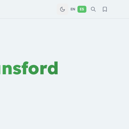
EN
ES
ansford