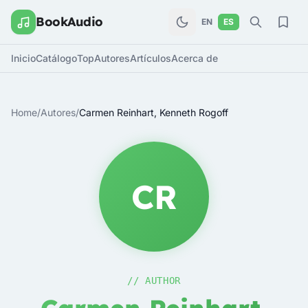
BookAudio
EN
ES
Inicio
Catálogo
Top
Autores
Artículos
Acerca de
Home
/
Autores
/
Carmen Reinhart, Kenneth Rogoff
CR
// AUTHOR