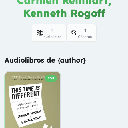
Carmen Reinhart,
Kenneth Rogoff
1
1
📚
📂
audiolibros
Géneros
Audiolibros de {author}
TOP