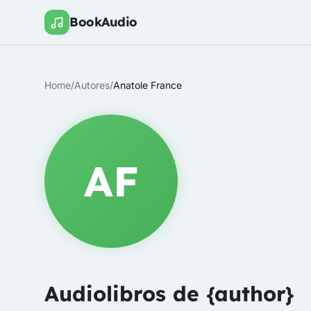
BookAudio
Home
/
Autores
/
Anatole France
AF
Audiolibros de {author}