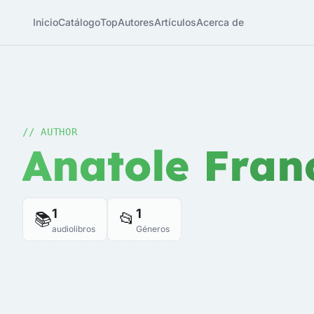
Inicio
Catálogo
Top
Autores
Artículos
Acerca de
// AUTHOR
Anatole Fran
1
1
📚
📂
audiolibros
Géneros