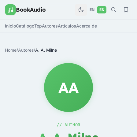
BookAudio
EN
ES
Inicio
Catálogo
Top
Autores
Artículos
Acerca de
Home
/
Autores
/
A. A. Milne
AA
// AUTHOR