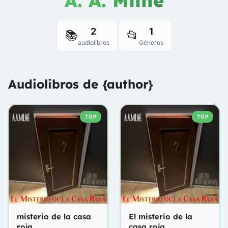
A. A. Milne
2
1
📚
📂
audiolibros
Géneros
Audiolibros de {author}
TOP
TOP
misterio de la casa
El misterio de la
roja
casa roja