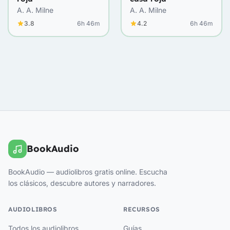
A. A. Milne
A. A. Milne
3.8
6h 46m
4.2
6h 46m
BookAudio
BookAudio — audiolibros gratis online. Escucha
los clásicos, descubre autores y narradores.
AUDIOLIBROS
RECURSOS
Todos los audiolibros
Guías