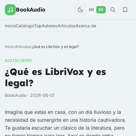
BookAudio
EN
ES
Inicio
Catálogo
Top
Autores
Artículos
Acerca de
Inicio
/
Artículos
/
¿Qué es LibriVox y es legal?
AUDIOLIBROS
¿Qué es LibriVox y es
legal?
BookAudio · 2026-06-01
Imagina que estás en casa, con un día lluvioso y la
necesidad de sumergirte en una historia cautivadora.
Te gustaría escuchar un clásico de la literatura, pero
no tienes tiempo para leer. Aquí es donde entra